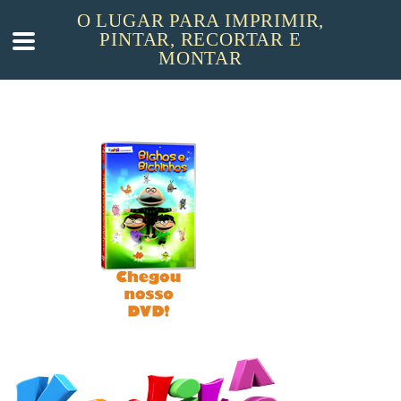
O LUGAR PARA IMPRIMIR,
PINTAR, RECORTAR E
MONTAR
INÍCIO
BAÚ DO VOVÔ
LOJA
TV KADIKE
SOBRE
BANNERS
CONTATO